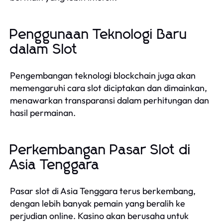
Penggunaan Teknologi Baru
dalam Slot
Pengembangan teknologi blockchain juga akan
memengaruhi cara slot diciptakan dan dimainkan,
menawarkan transparansi dalam perhitungan dan
hasil permainan.
Perkembangan Pasar Slot di
Asia Tenggara
Pasar slot di Asia Tenggara terus berkembang,
dengan lebih banyak pemain yang beralih ke
perjudian online. Kasino akan berusaha untuk