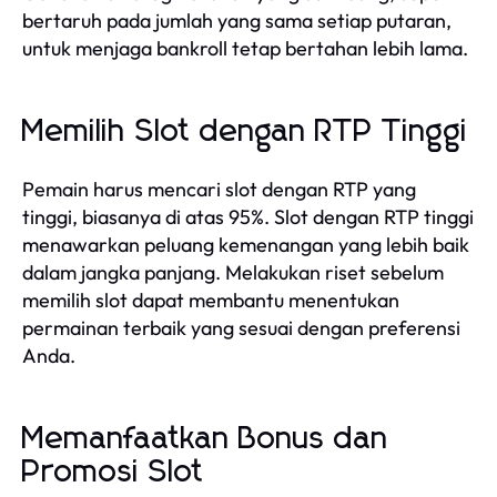
bertaruh pada jumlah yang sama setiap putaran,
untuk menjaga bankroll tetap bertahan lebih lama.
Memilih Slot dengan RTP Tinggi
Pemain harus mencari slot dengan RTP yang
tinggi, biasanya di atas 95%. Slot dengan RTP tinggi
menawarkan peluang kemenangan yang lebih baik
dalam jangka panjang. Melakukan riset sebelum
memilih slot dapat membantu menentukan
permainan terbaik yang sesuai dengan preferensi
Anda.
Memanfaatkan Bonus dan
Promosi Slot