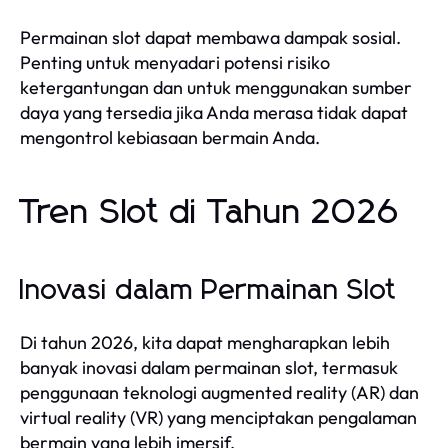
Permainan slot dapat membawa dampak sosial.
Penting untuk menyadari potensi risiko
ketergantungan dan untuk menggunakan sumber
daya yang tersedia jika Anda merasa tidak dapat
mengontrol kebiasaan bermain Anda.
Tren Slot di Tahun 2026
Inovasi dalam Permainan Slot
Di tahun 2026, kita dapat mengharapkan lebih
banyak inovasi dalam permainan slot, termasuk
penggunaan teknologi augmented reality (AR) dan
virtual reality (VR) yang menciptakan pengalaman
bermain yang lebih imersif.