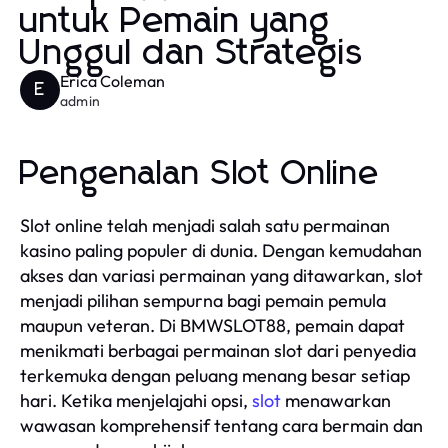
untuk Pemain yang
Unggul dan Strategis
Erica Coleman
E
admin
Pengenalan Slot Online
Slot online telah menjadi salah satu permainan
kasino paling populer di dunia. Dengan kemudahan
akses dan variasi permainan yang ditawarkan, slot
menjadi pilihan sempurna bagi pemain pemula
maupun veteran. Di BMWSLOT88, pemain dapat
menikmati berbagai permainan slot dari penyedia
terkemuka dengan peluang menang besar setiap
hari. Ketika menjelajahi opsi,
slot
menawarkan
wawasan komprehensif tentang cara bermain dan