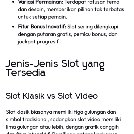
Variasi Permainan:
Terdapat ratusan tema
dan desain, memberikan pilihan tak terbatas
untuk setiap pemain.
Fitur Bonus Inovatif:
Slot sering dilengkapi
dengan putaran gratis, pemicu bonus, dan
jackpot progresif.
Jenis-Jenis Slot yang
Tersedia
Slot Klasik vs Slot Video
Slot klasik biasanya memiliki tiga gulungan dan
simbol tradisional, sedangkan slot video memiliki
lima gulungan atau lebih, dengan grafik canggih