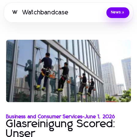
Watchbandcase
W
News
Business and Consumer Services
-
June 1, 2026
Glasreinigung Scored:
Unser